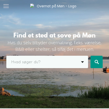
Find et sted at sove på Møn
Hvis du selv tilbyder overnatning, f.eks. værelse,
B&B eller shelter, så tilføj det i menuen.